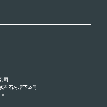
公司
镇香石村塘下69号
om